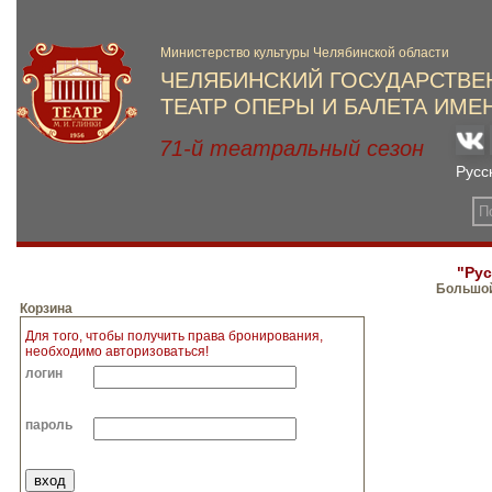
"Ру
Большой
Корзина
Для того, чтобы получить права бронирования,
необходимо авторизоваться!
логин
пароль