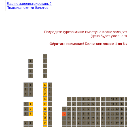
Еще не зарегистрированы?
Правила покупки билетов
Подведите курсор мыши к месту на плане зала, чт
(цена будет указана т
Обратите внимание! Бельэтаж ложи с 1 по 6 и
1
1
2
2
3
3
4
4
5
4
1
11
1
5
2
12
2
6
3
13
3
14
4
1
2
3
4
5
6
7
8
9
10
11
12
1
4
1
15
5
1
2
3
4
5
6
7
8
9
10
11
12
1
5
2
16
6
1
2
3
4
5
6
7
8
9
10
11
12
13
1
6
3
17
7
1
2
3
4
5
6
7
8
9
10
11
12
13
1
18
8
1
2
3
4
5
6
7
8
9
10
11
12
13
1
4
1
19
9
1
2
3
4
5
6
7
8
9
10
11
12
13
1