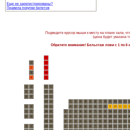
Еще не зарегистрированы?
Правила покупки билетов
Подведите курсор мыши к месту на плане зала, чт
(цена будет указана т
Обратите внимание! Бельэтаж ложи с 1 по 6 и
1
1
2
2
3
3
4
4
5
4
1
11
1
5
2
12
2
6
3
13
3
14
4
1
2
3
4
5
6
7
8
9
10
11
12
1
4
1
15
5
1
2
3
4
5
6
7
8
9
10
11
12
1
5
2
16
6
1
2
3
4
5
6
7
8
9
10
11
12
13
1
6
3
17
7
1
2
3
4
5
6
7
8
9
10
11
12
13
1
18
8
1
2
3
4
5
6
7
8
9
10
11
12
13
1
4
1
19
9
1
2
3
4
5
6
7
8
9
10
11
12
13
1