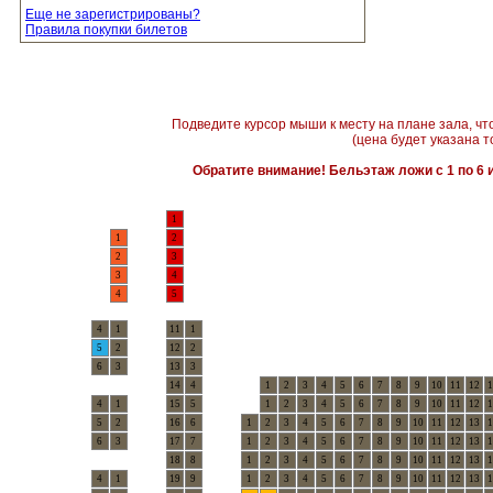
Еще не зарегистрированы?
Правила покупки билетов
Подведите курсор мыши к месту на плане зала, чт
(цена будет указана т
Обратите внимание! Бельэтаж ложи с 1 по 6 и
1
1
2
2
3
3
4
4
5
4
1
11
1
5
2
12
2
6
3
13
3
14
4
1
2
3
4
5
6
7
8
9
10
11
12
1
4
1
15
5
1
2
3
4
5
6
7
8
9
10
11
12
1
5
2
16
6
1
2
3
4
5
6
7
8
9
10
11
12
13
1
6
3
17
7
1
2
3
4
5
6
7
8
9
10
11
12
13
1
18
8
1
2
3
4
5
6
7
8
9
10
11
12
13
1
4
1
19
9
1
2
3
4
5
6
7
8
9
10
11
12
13
1