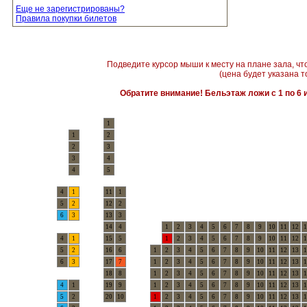
Еще не зарегистрированы?
Правила покупки билетов
Подведите курсор мыши к месту на плане зала, чт
(цена будет указана т
Обратите внимание! Бельэтаж ложи с 1 по 6 и
1
1
2
2
3
3
4
4
5
4
1
11
1
5
2
12
2
6
3
13
3
14
4
1
2
3
4
5
6
7
8
9
10
11
12
1
4
1
15
5
1
2
3
4
5
6
7
8
9
10
11
12
1
5
2
16
6
1
2
3
4
5
6
7
8
9
10
11
12
13
1
6
3
17
7
1
2
3
4
5
6
7
8
9
10
11
12
13
1
18
8
1
2
3
4
5
6
7
8
9
10
11
12
13
1
4
1
19
9
1
2
3
4
5
6
7
8
9
10
11
12
13
1
5
2
20
10
1
2
3
4
5
6
7
8
9
10
11
12
13
1