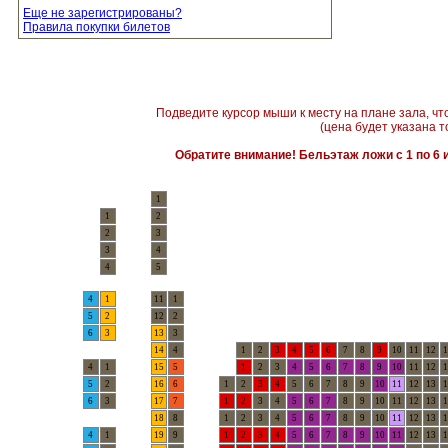
Еще не зарегистрированы?
Правила покупки билетов
Подведите курсор мыши к месту на плане зала, чт
(цена будет указана т
Обратите внимание! Бельэтаж ложи с 1 по 6 и
1
1
2
2
3
3
4
4
5
4
1
11
1
5
2
12
2
6
3
13
3
14
4
1
2
3
4
5
6
7
8
9
10
11
12
1
4
1
15
5
1
2
3
4
5
6
7
8
9
10
11
12
1
5
2
16
6
1
2
3
4
5
6
7
8
9
10
11
12
13
1
6
3
17
7
1
2
3
4
5
6
7
8
9
10
11
12
13
1
18
8
1
2
3
4
5
6
7
8
9
10
11
12
13
1
4
1
19
9
1
2
3
4
5
6
7
8
9
10
11
12
13
1