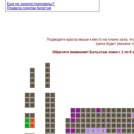
Еще не зарегистрированы?
Правила покупки билетов
Подведите курсор мыши к месту на плане зала, чт
(цена будет указана т
Обратите внимание! Бельэтаж ложи с 1 по 6 и
1
1
2
2
3
3
4
4
5
4
1
11
1
5
2
12
2
6
3
13
3
14
4
1
2
3
4
5
6
7
8
9
10
11
12
1
4
1
15
5
1
2
3
4
5
6
7
8
9
10
11
12
1
5
2
16
6
1
2
3
4
5
6
7
8
9
10
11
12
13
1
6
3
17
7
1
2
3
4
5
6
7
8
9
10
11
12
13
1
18
8
1
2
3
4
5
6
7
8
9
10
11
12
13
1