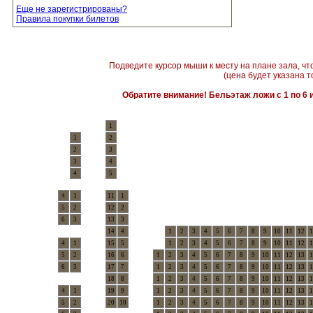
Еще не зарегистрированы?
Правила покупки билетов
Подведите курсор мыши к месту на плане зала, чт
(цена будет указана т
Обратите внимание! Бельэтаж ложи с 1 по 6 и
1
1
2
2
3
3
4
4
5
4
1
11
1
5
2
12
2
6
3
13
3
14
4
1
2
3
4
5
6
7
8
9
10
11
12
1
4
1
15
5
1
2
3
4
5
6
7
8
9
10
11
12
1
5
2
16
6
1
2
3
4
5
6
7
8
9
10
11
12
13
1
6
3
17
7
1
2
3
4
5
6
7
8
9
10
11
12
13
1
18
8
1
2
3
4
5
6
7
8
9
10
11
12
13
1
4
1
19
9
1
2
3
4
5
6
7
8
9
10
11
12
13
1
5
2
20
10
1
2
3
4
5
6
7
8
9
10
11
12
13
1