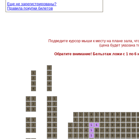
Еще не зарегистрированы?
Правила покупки билетов
Подведите курсор мыши к месту на плане зала, чт
(цена будет указана т
Обратите внимание! Бельэтаж ложи с 1 по 6 и
1
1
2
2
3
3
4
4
5
4
1
11
1
5
2
12
2
6
3
13
3
14
4
1
2
3
4
5
6
7
8
9
10
11
12
1
4
1
15
5
1
2
3
4
5
6
7
8
9
10
11
12
1
5
2
16
6
1
2
3
4
5
6
7
8
9
10
11
12
13
1
6
3
17
7
1
2
3
4
5
6
7
8
9
10
11
12
13
1
18
8
1
2
3
4
5
6
7
8
9
10
11
12
13
1