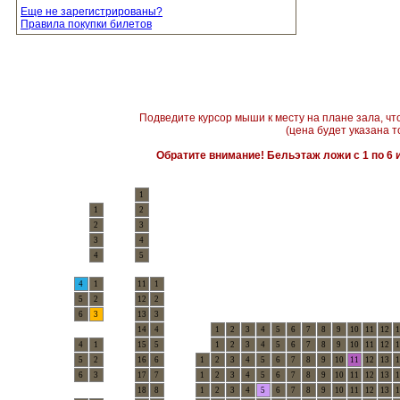
Еще не зарегистрированы?
Правила покупки билетов
Подведите курсор мыши к месту на плане зала, чт
(цена будет указана т
Обратите внимание! Бельэтаж ложи с 1 по 6 и
1
1
2
2
3
3
4
4
5
4
1
11
1
5
2
12
2
6
3
13
3
14
4
1
2
3
4
5
6
7
8
9
10
11
12
1
4
1
15
5
1
2
3
4
5
6
7
8
9
10
11
12
1
5
2
16
6
1
2
3
4
5
6
7
8
9
10
11
12
13
1
6
3
17
7
1
2
3
4
5
6
7
8
9
10
11
12
13
1
18
8
1
2
3
4
5
6
7
8
9
10
11
12
13
1