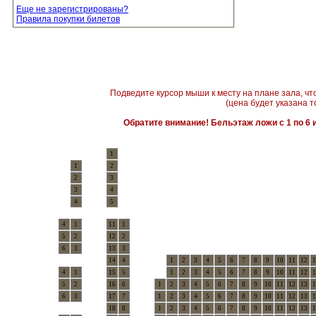
Еще не зарегистрированы?
Правила покупки билетов
Подведите курсор мыши к месту на плане зала, чт
(цена будет указана т
Обратите внимание! Бельэтаж ложи с 1 по 6 и
1
1
2
2
3
3
4
4
5
4
1
11
1
5
2
12
2
6
3
13
3
14
4
1
2
3
4
5
6
7
8
9
10
11
12
1
4
1
15
5
1
2
3
4
5
6
7
8
9
10
11
12
1
5
2
16
6
1
2
3
4
5
6
7
8
9
10
11
12
13
1
6
3
17
7
1
2
3
4
5
6
7
8
9
10
11
12
13
1
18
8
1
2
3
4
5
6
7
8
9
10
11
12
13
1