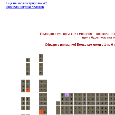
Еще не зарегистрированы?
Правила покупки билетов
Подведите курсор мыши к месту на плане зала, чт
(цена будет указана т
Обратите внимание! Бельэтаж ложи с 1 по 6 и
1
1
2
2
3
3
4
4
5
4
1
11
1
5
2
12
2
6
3
13
3
14
4
1
2
3
4
5
6
7
8
9
10
11
12
1
4
1
15
5
1
2
3
4
5
6
7
8
9
10
11
12
1
5
2
16
6
1
2
3
4
5
6
7
8
9
10
11
12
13
1
6
3
17
7
1
2
3
4
5
6
7
8
9
10
11
12
13
1
18
8
1
2
3
4
5
6
7
8
9
10
11
12
13
1