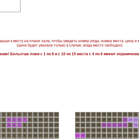
мыши к месту на плане зала, чтобы увидеть номер ряда, номер места, цену и 
(цена будет указана только в случае, когда место свободно)
ние! Бельэтаж ложи с 1 по 6 и с 10 по 15 места с 4 по 6 имеют ограниченн
3
4
5
6
7
8
9
10
11
12
13
14
15
16
17
18
19
20
21
22
23
24
25
3
4
5
6
7
8
9
10
11
12
13
14
15
16
17
18
19
20
21
22
23
24
25
4
5
6
7
8
9
10
11
12
13
14
15
16
17
18
19
20
21
22
23
24
25
26
4
5
6
7
8
9
10
11
12
13
14
15
16
17
18
19
20
21
22
23
24
25
26
4
5
6
7
8
9
10
11
12
13
14
15
16
17
18
19
20
21
22
23
24
25
26