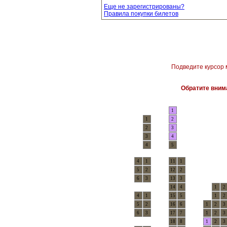
Еще не зарегистрированы?
Правила покупки билетов
Подведите курсор 
Обратите внима
1
1
2
2
3
3
4
4
5
4
1
11
1
5
2
12
2
6
3
13
3
14
4
1
2
4
1
15
5
1
2
5
2
16
6
1
2
3
6
3
17
7
1
2
3
18
8
1
2
3