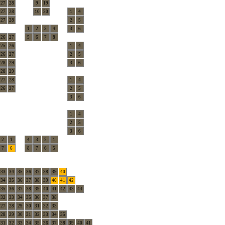
27
28
9
19
27
28
10
20
1
4
27
28
2
5
1
2
3
4
3
6
26
27
5
6
7
8
25
26
1
4
26
27
2
5
28
29
3
6
28
29
27
28
1
4
26
27
2
5
3
6
1
4
2
5
3
6
2
1
4
3
2
1
7
6
8
7
6
5
33
34
35
36
37
38
39
40
34
35
36
37
38
39
40
41
42
35
36
37
38
39
40
41
42
43
44
32
33
34
35
36
37
38
27
28
29
30
31
32
33
28
29
30
31
32
33
34
35
31
32
33
34
35
36
37
38
39
40
41