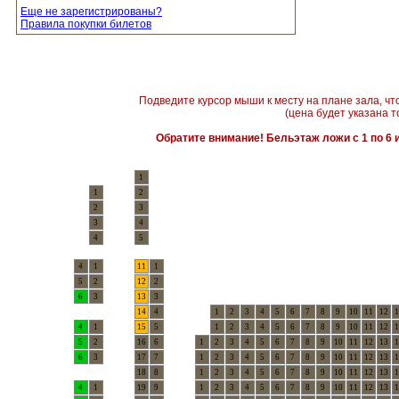
Еще не зарегистрированы?
Правила покупки билетов
Подведите курсор мыши к месту на плане зала, чт
(цена будет указана т
Обратите внимание! Бельэтаж ложи с 1 по 6 и
1
1
2
2
3
3
4
4
5
4
1
11
1
5
2
12
2
6
3
13
3
14
4
1
2
3
4
5
6
7
8
9
10
11
12
1
4
1
15
5
1
2
3
4
5
6
7
8
9
10
11
12
1
5
2
16
6
1
2
3
4
5
6
7
8
9
10
11
12
13
1
6
3
17
7
1
2
3
4
5
6
7
8
9
10
11
12
13
1
18
8
1
2
3
4
5
6
7
8
9
10
11
12
13
1
4
1
19
9
1
2
3
4
5
6
7
8
9
10
11
12
13
1